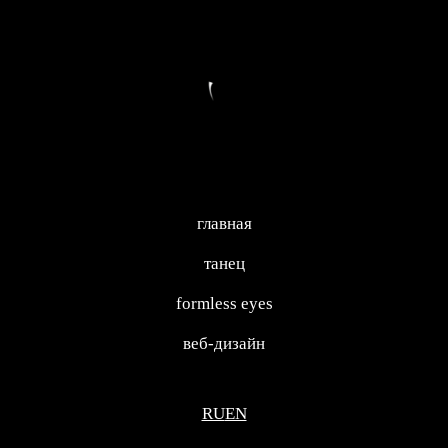
главная
танец
formless eyes
веб-дизайн
RU
EN